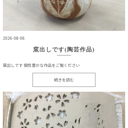
2026-08-06
窯出しです(陶芸作品)
窯出しです 個性豊かな作品をご覧ください
続きを読む