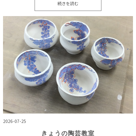
続きを読む
2026-07-25
きょうの陶芸教室