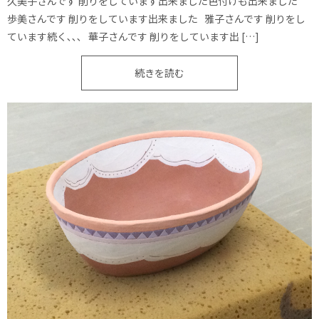
久美子さんです 削りをしています出来ました色付けも出来ました
歩美さんです 削りをしています出来ました 雅子さんです 削りをし
ています続く､､､ 華子さんです 削りをしています出 […]
続きを読む