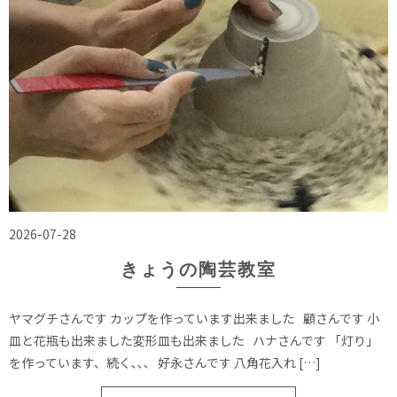
2026-07-28
きょうの陶芸教室
ヤマグチさんです カップを作っています出来ました 顧さんです 小
皿と花瓶も出来ました変形皿も出来ました ハナさんです 「灯り」
を作っています、続く､､､ 好永さんです 八角花入れ […]