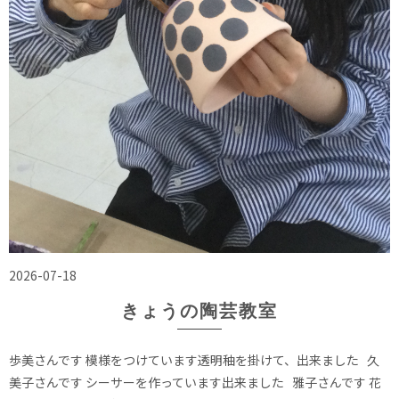
2026-07-18
きょうの陶芸教室
歩美さんです 模様をつけています透明秞を掛けて、出来ました 久
美子さんです シーサーを作っています出来ました 雅子さんです 花