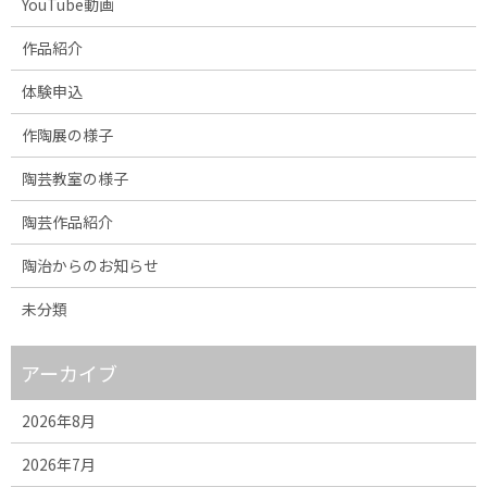
YouTube動画
作品紹介
体験申込
作陶展の様子
陶芸教室の様子
陶芸作品紹介
陶治からのお知らせ
未分類
アーカイブ
2026年8月
2026年7月