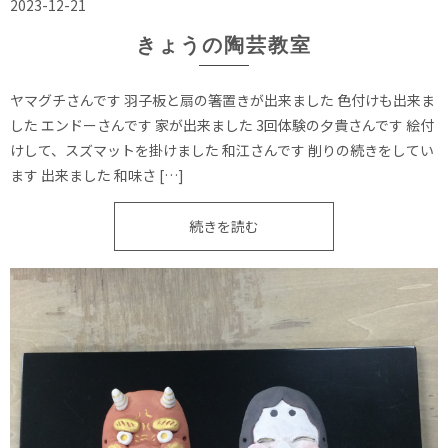
2023-12-21
きょうの陶芸教室
ヤマグチさんです 羽子板と扇の箸置きが出来ました 色付けも出来ま
した エンドーさんです 家が出来ました 3回体験の夕貴さんです 絵付
けして、スズマットを掛けました 和江さんです 削りの続きをしてい
ます 出来ました 和味さ […]
続きを読む