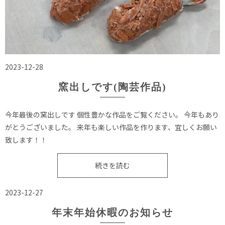
2023-12-28
窯出しです(陶芸作品)
今年最後の窯出しです 個性豊かな作品をご覧ください。 今年もあり
がとうございました。 来年も楽しい作品を作ります、宜しくお願い
致します！！
続きを読む
2023-12-27
年末年始休暇のお知らせ