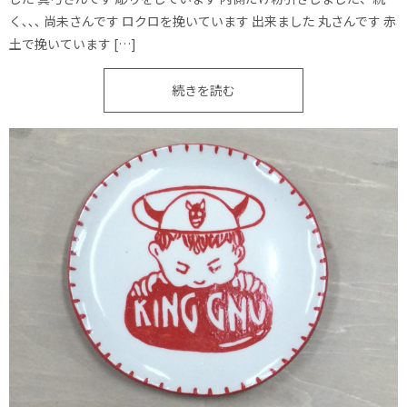
く､､､ 尚未さんです ロクロを挽いています 出来ました 丸さんです 赤
土で挽いています […]
続きを読む