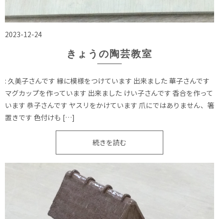
2023-12-24
きょうの陶芸教室
: 久美子さんです 縁に模様をつけています 出来ました 華子さんです
マグカップを作っています 出来ました けい子さんです 香合を作って
います 恭子さんです ヤスリをかけています 爪にではありません、箸
置きです 色付けも […]
続きを読む