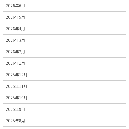
2026年6月
2026年5月
2026年4月
2026年3月
2026年2月
2026年1月
2025年12月
2025年11月
2025年10月
2025年9月
2025年8月