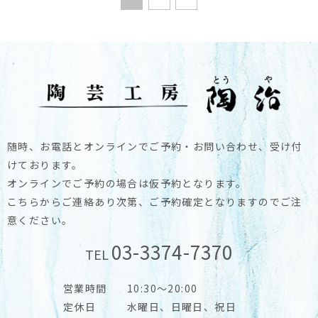
随時、お電話とオンラインでご予約・お問い合わせ、受け付
けております。
オンラインでご予約の場合は仮予約となります。
こちらからご連絡あり次第、ご予約確定となりますのでご注
意ください。
03-3374-7370
TEL
営業時間
10:30～20:00
定休日
水曜日、日曜日、祝日