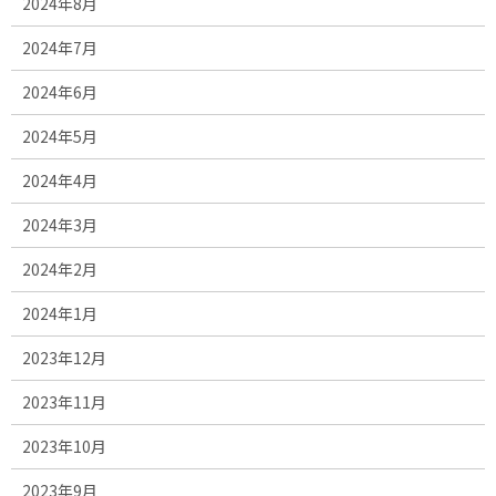
2024年8月
2024年7月
2024年6月
2024年5月
2024年4月
2024年3月
2024年2月
2024年1月
2023年12月
2023年11月
2023年10月
2023年9月