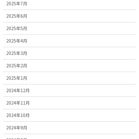
2025年7月
2025年6月
2025年5月
2025年4月
2025年3月
2025年2月
2025年1月
2024年12月
2024年11月
2024年10月
2024年9月