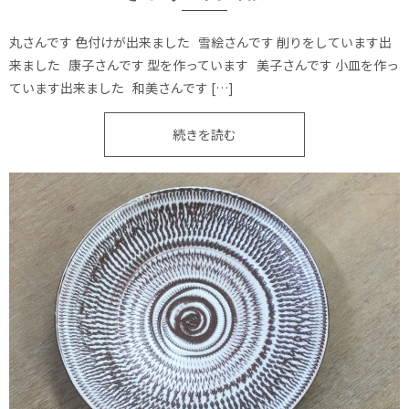
丸さんです 色付けが出来ました 雪絵さんです 削りをしています出
来ました 康子さんです 型を作っています 美子さんです 小皿を作っ
ています出来ました 和美さんです […]
続きを読む