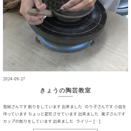
2024-09-27
きょうの陶芸教室
雪絵さんです 削りをしています 出来ました のり子さんです 小皿を
作っています ちょっと変形させています 出来ました 美子さんです
カップの削りをしています 出来ました ライリー […]