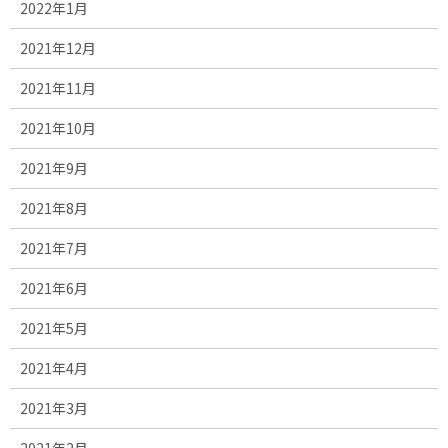
2022年1月
2021年12月
2021年11月
2021年10月
2021年9月
2021年8月
2021年7月
2021年6月
2021年5月
2021年4月
2021年3月