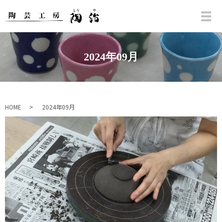
2024年09月
HOME
2024年09月