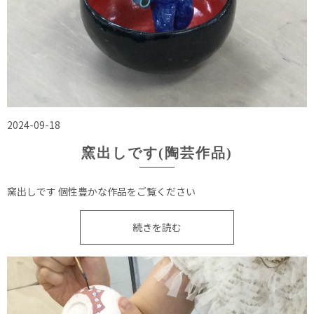
2024-09-18
窯出しです(陶芸作品)
窯出しです 個性豊かな作品をご覧ください
続きを読む