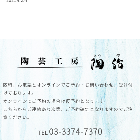
2021年2月
随時、お電話とオンラインでご予約・お問い合わせ、受け付
けております。
オンラインでご予約の場合は仮予約となります。
こちらからご連絡あり次第、ご予約確定となりますのでご注
意ください。
03-3374-7370
TEL