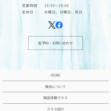
営業時間
10:30～20:00
定休日
水曜日、日曜日、祝日
仮予約・お問い合わせ
HOME
陶治について
陶芸体験クラス
クラス紹介