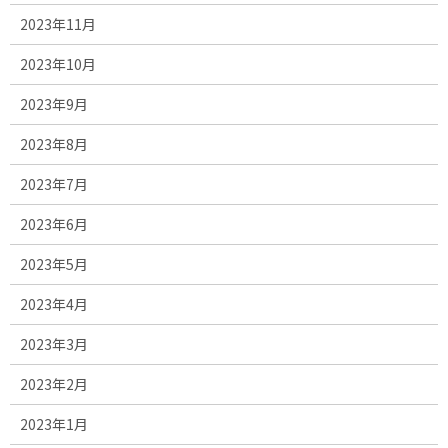
2023年11月
2023年10月
2023年9月
2023年8月
2023年7月
2023年6月
2023年5月
2023年4月
2023年3月
2023年2月
2023年1月