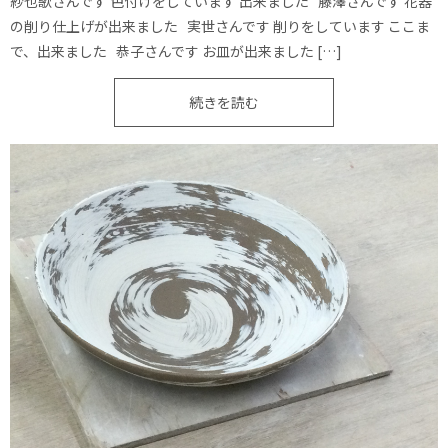
紗也歌さんです 色付けをしています 出来ました 藤澤さんです 花器
の削り仕上げが出来ました 実世さんです 削りをしています ここま
で、出来ました 恭子さんです お皿が出来ました […]
続きを読む