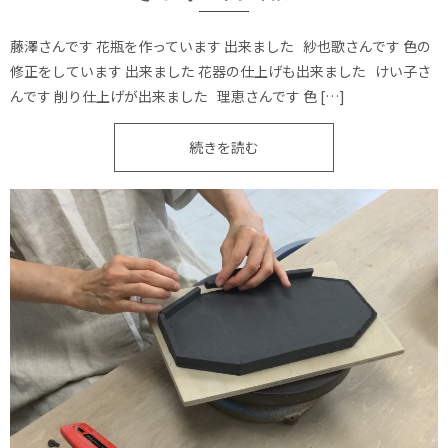
藤澤さんです 花瓶を作っています 出来ました 紗也歌さんです 色の
修正をしています 出来ました 花器の仕上げも出来ました けい子さ
んです 削り仕上げが出来ました 理恵さんです 色 […]
続きを読む