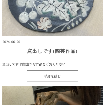
2024-06-20
窯出しです(陶芸作品)
窯出しです 個性豊かな作品をご覧ください
続きを読む