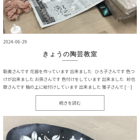
2024-06-29
きょうの陶芸教室
聡美さんです 花器を作っています 出来ました ひろ子さんです 色つ
けが出来ました お孫さんです 色付けをしています 出来ました 紗也
歌さんです 釉の上に絵付けしています 出来ました 雅子さんで […]
続きを読む