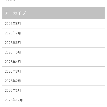
アーカイブ
2026年8月
2026年7月
2026年6月
2026年5月
2026年4月
2026年3月
2026年2月
2026年1月
2025年12月