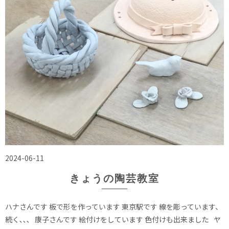
2024-06-11
きょうの陶芸教室
ハナさんです 板で形を作っています 東京駅です 線を彫っています、
続く､､､ 康子さんです 絵付けをしています 色付けも出来ました ヤ