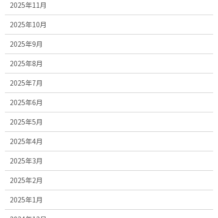
2025年11月
2025年10月
2025年9月
2025年8月
2025年7月
2025年6月
2025年5月
2025年4月
2025年3月
2025年2月
2025年1月