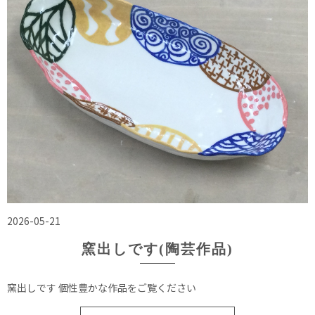
2026-05-21
窯出しです(陶芸作品)
窯出しです 個性豊かな作品をご覧ください