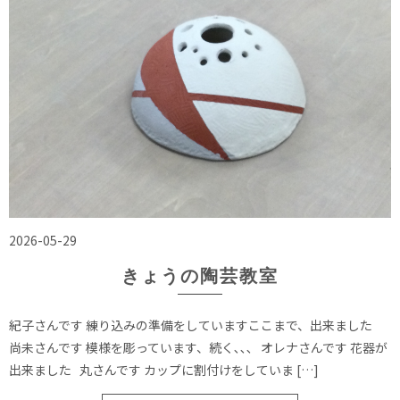
2026-05-29
きょうの陶芸教室
紀子さんです 練り込みの準備をしていますここまで、出来ました
尚未さんです 模様を彫っています、続く､､､ オレナさんです 花器が
出来ました 丸さんです カップに割付けをしていま […]