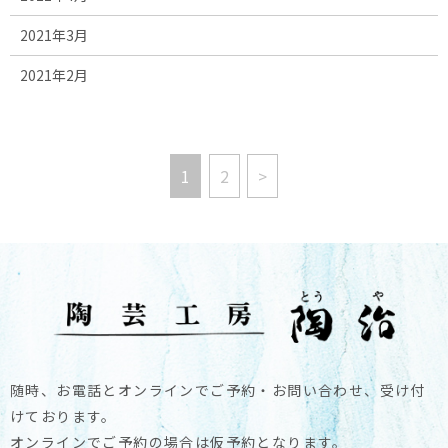
2021年3月
2021年2月
1
2
>
随時、お電話とオンラインでご予約・お問い合わせ、受け付
けております。
オンラインでご予約の場合は仮予約となります。