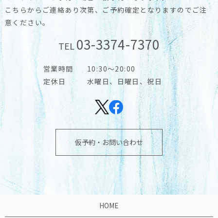
こちらからご連絡あり次第、ご予約確定となりますのでご注
意ください。
03-3374-7370
TEL
営業時間
10:30～20:00
定休日
水曜日、日曜日、祝日
仮予約・お問い合わせ
HOME