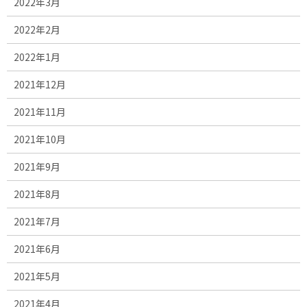
2022年3月
2022年2月
2022年1月
2021年12月
2021年11月
2021年10月
2021年9月
2021年8月
2021年7月
2021年6月
2021年5月
2021年4月