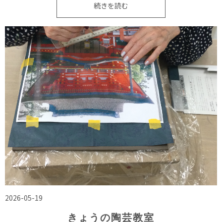
続きを読む
2026-05-19
きょうの陶芸教室