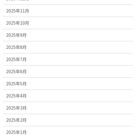
2025年11月
2025年10月
2025年9月
2025年8月
2025年7月
2025年6月
2025年5月
2025年4月
2025年3月
2025年2月
2025年1月