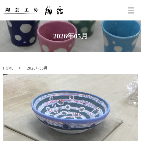
2026年05月
HOME
2026年05月