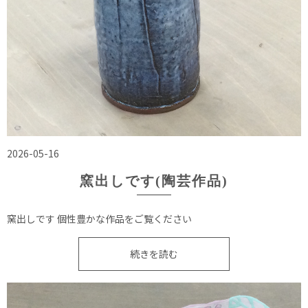
2026-05-16
窯出しです(陶芸作品)
窯出しです 個性豊かな作品をご覧ください
続きを読む