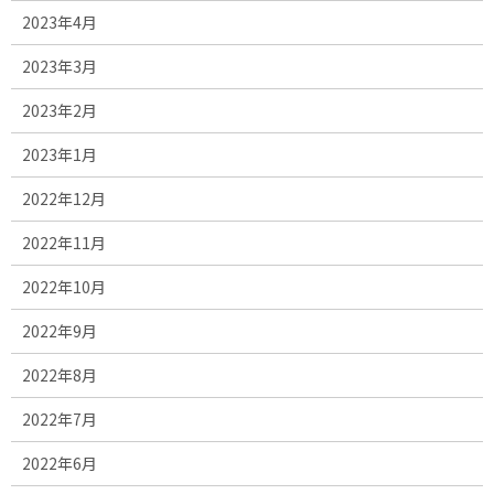
2023年4月
2023年3月
2023年2月
2023年1月
2022年12月
2022年11月
2022年10月
2022年9月
2022年8月
2022年7月
2022年6月