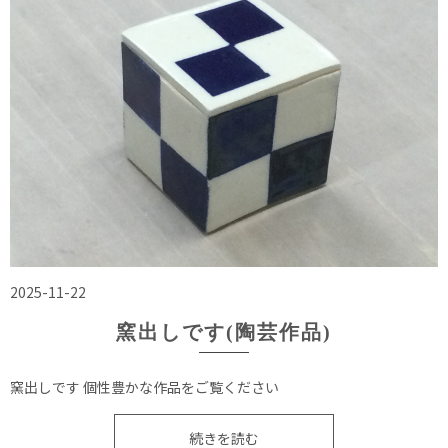
2025-11-22
窯出しです(陶芸作品)
窯出しです 個性豊かな作品をご覧ください
続きを読む