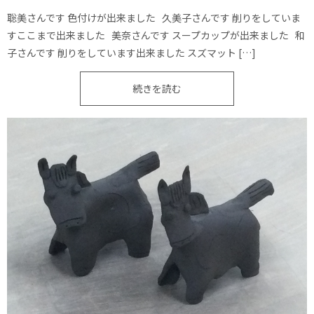
聡美さんです 色付けが出来ました 久美子さんです 削りをしていま
すここまで出来ました 美奈さんです スープカップが出来ました 和
子さんです 削りをしています出来ました スズマット […]
続きを読む