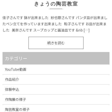
きょうの陶芸教室
佳子さんです 鉢が出来ました 紗也歌さんです パンダ皿が出来まし
たペン立てを作っています出来ました 和子さんです お皿が出来ま
した 美奈さんです スープカップと醤油皿です &nb […]
続きを読む
カテゴリー
YouTube動画
作品紹介
体験申込
作陶展の様子
陶芸教室の様子