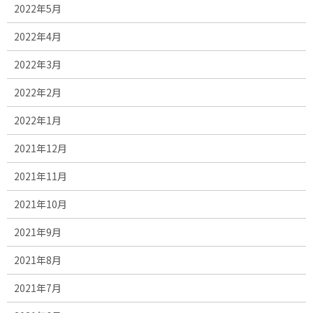
2022年5月
2022年4月
2022年3月
2022年2月
2022年1月
2021年12月
2021年11月
2021年10月
2021年9月
2021年8月
2021年7月