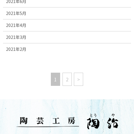
2021年6月
2021年5月
2021年4月
2021年3月
2021年2月
1
2
>