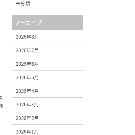
未分類
アーカイブ
2026年8月
2026年7月
2026年6月
2026年5月
2026年4月
た
2026年3月
来
2026年2月
2026年1月