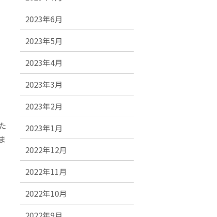
2023年6月
2023年5月
2023年4月
2023年3月
2023年2月
た
2023年1月
ま
2022年12月
2022年11月
2022年10月
2022年9月