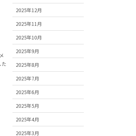
2025年12月
2025年11月
2025年10月
2025年9月
メ
した
2025年8月
2025年7月
2025年6月
2025年5月
2025年4月
2025年3月