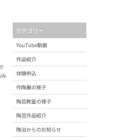
カテゴリー
YouTube動画
作品紹介
で
体験申込
呑み
作陶展の様子
陶芸教室の様子
陶芸作品紹介
陶治からのお知らせ