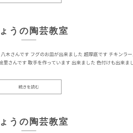
ょうの陶芸教室
 八木さんです フグのお皿が出来ました 超厚底です チキンラー
 絵里さんです 取手を作っています 出来ました 色付けも出来ま
続きを読む
ょうの陶芸教室