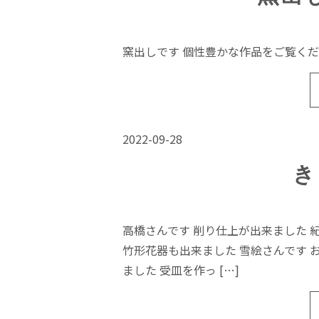
窯出しです 個性豊かな作品をご覧く
2022-09-28
き
高橋さんです 削り仕上が出来ました 
竹形花器も出来ました 雪絵さんです 
ました 受皿を作っ […]