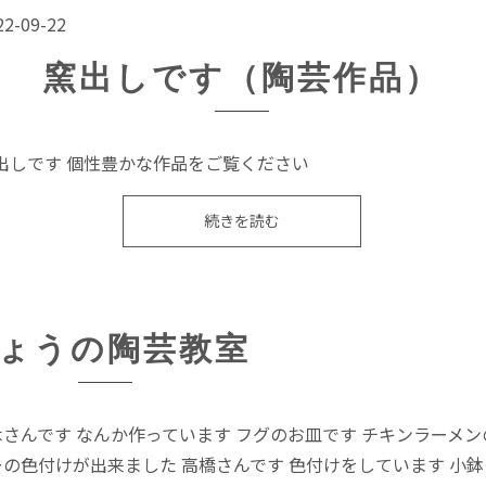
22-09-22
窯出しです（陶芸作品）
出しです 個性豊かな作品をご覧ください
続きを読む
ょうの陶芸教室
木さんです なんか作っています フグのお皿です チキンラーメン
ーの色付けが出来ました 高橋さんです 色付けをしています 小鉢