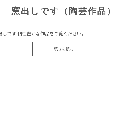
窯出しです（陶芸作品）
出しです 個性豊かな作品をご覧ください。
続きを読む