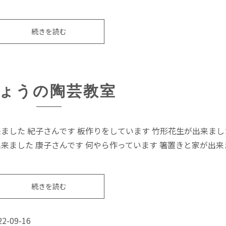
続きを読む
ょうの陶芸教室
来ました 紀子さんです 板作りをしています 竹形花生が出来まし
出来ました 康子さんです 何やら作っています 箸置きと家が出来
続きを読む
22-09-16