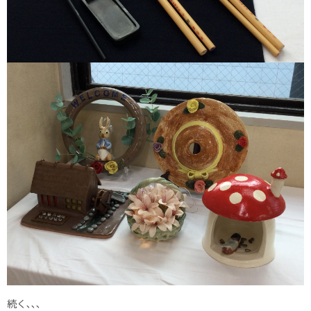
続く､､､