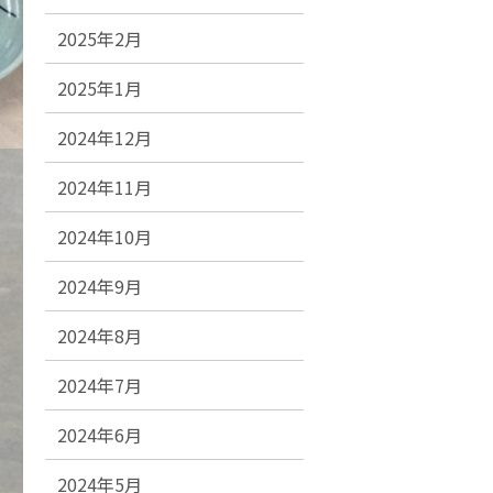
2025年2月
2025年1月
2024年12月
2024年11月
2024年10月
2024年9月
2024年8月
2024年7月
2024年6月
2024年5月