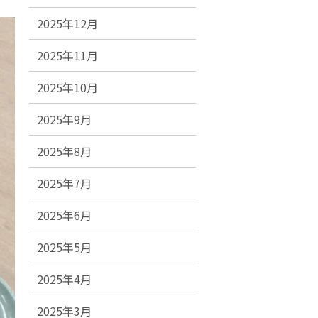
2025年12月
2025年11月
2025年10月
2025年9月
2025年8月
2025年7月
2025年6月
2025年5月
2025年4月
2025年3月