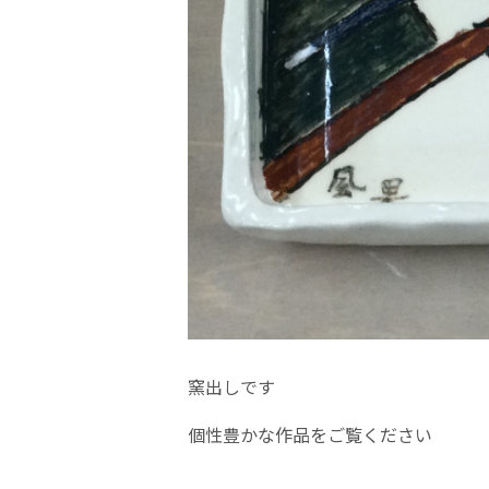
窯出しです
個性豊かな作品をご覧ください