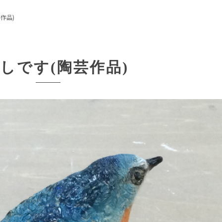
作品)
しです(陶芸作品)