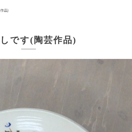
作品)
しです(陶芸作品)