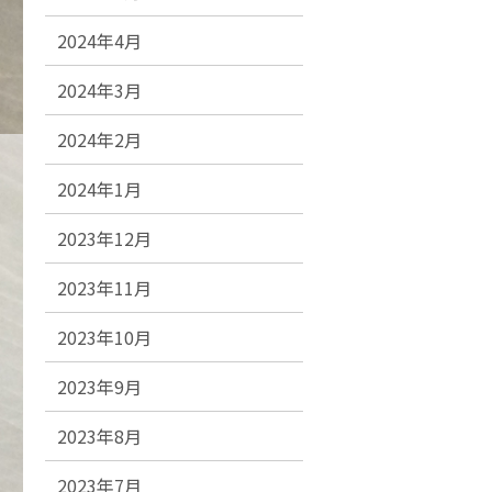
2024年4月
2024年3月
2024年2月
2024年1月
2023年12月
2023年11月
2023年10月
2023年9月
2023年8月
2023年7月