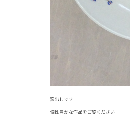
窯出しです
個性豊かな作品をご覧ください