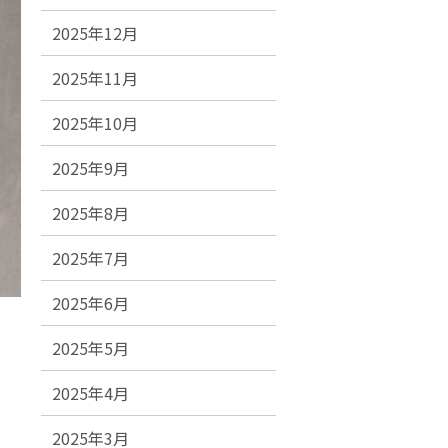
2025年12月
2025年11月
2025年10月
2025年9月
2025年8月
2025年7月
2025年6月
2025年5月
2025年4月
2025年3月