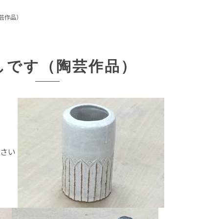
芸作品）
しです（陶芸作品）
ださい