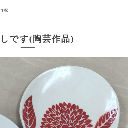
作品)
しです(陶芸作品)