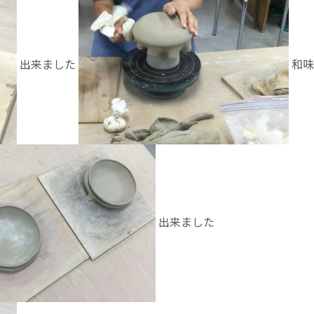
出来ました
和味
出来ました