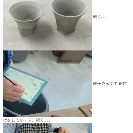
続く､､､
康子さんです 絵付
けをしています、続く､､､