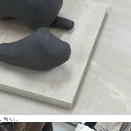
続く､､､