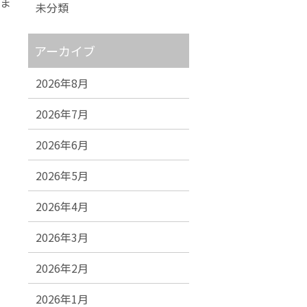
ま
未分類
アーカイブ
2026年8月
2026年7月
2026年6月
2026年5月
2026年4月
2026年3月
2026年2月
2026年1月