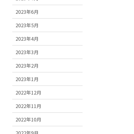
2023年6月
2023年5月
2023年4月
2023年3月
2023年2月
2023年1月
2022年12月
2022年11月
2022年10月
2022年9月