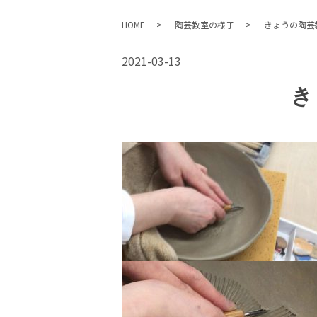
HOME
陶芸教室の様子
きょうの陶芸
2021-03-13
き