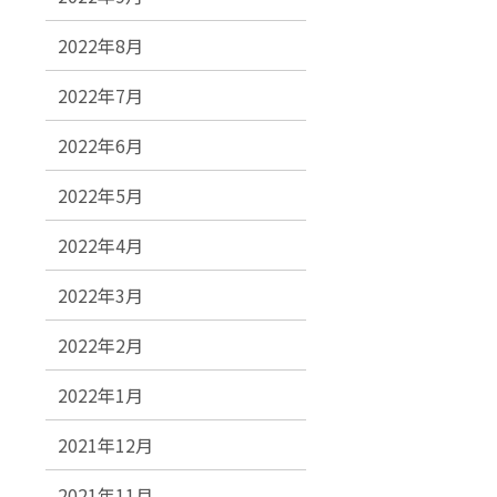
2022年8月
2022年7月
2022年6月
2022年5月
2022年4月
2022年3月
2022年2月
2022年1月
2021年12月
2021年11月